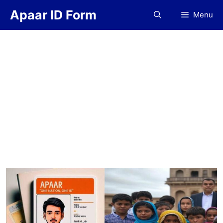
Skip
Apaar ID Form
Menu
to
content