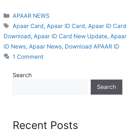
Categories
APAAR NEWS
Tags
Apaar Card
,
Apaar ID Card
,
Apaar ID Card
Download
,
Apaar ID Card New Update
,
Apaar
ID News
,
Apaar News
,
Download APAAR ID
1 Comment
Search
Search
Recent Posts