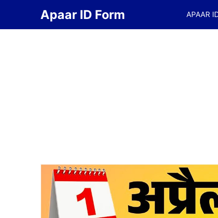
Skip
Apaar ID Form
APAAR I
to
content